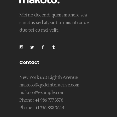
Mei no docendi quem munere sea
sanctus sed at, sint primis utroque,
duo pri cu mel velit.
Contact
New York 620 Eighth Avenue
makoto@qodeinteractive.com
makoto@example.com
Phone :
+1 986 777 3576
Phone :
+1 756 888 3644