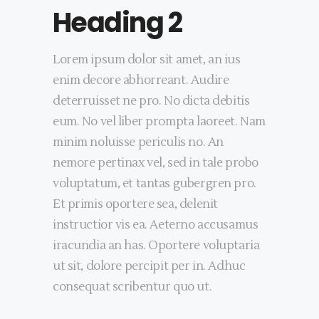
Heading 2
Lorem ipsum dolor sit amet, an ius
enim decore abhorreant. Audire
deterruisset ne pro. No dicta debitis
eum. No vel liber prompta laoreet. Nam
minim noluisse periculis no. An
nemore pertinax vel, sed in tale probo
voluptatum, et tantas gubergren pro.
Et primis oportere sea, delenit
instructior vis ea. Aeterno accusamus
iracundia an has. Oportere voluptaria
ut sit, dolore percipit per in. Adhuc
consequat scribentur quo ut.