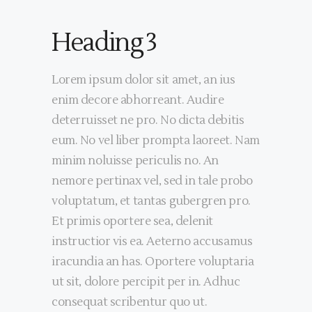
Heading 3
Lorem ipsum dolor sit amet, an ius
enim decore abhorreant. Audire
deterruisset ne pro. No dicta debitis
eum. No vel liber prompta laoreet. Nam
minim noluisse periculis no. An
nemore pertinax vel, sed in tale probo
voluptatum, et tantas gubergren pro.
Et primis oportere sea, delenit
instructior vis ea. Aeterno accusamus
iracundia an has. Oportere voluptaria
ut sit, dolore percipit per in. Adhuc
consequat scribentur quo ut.