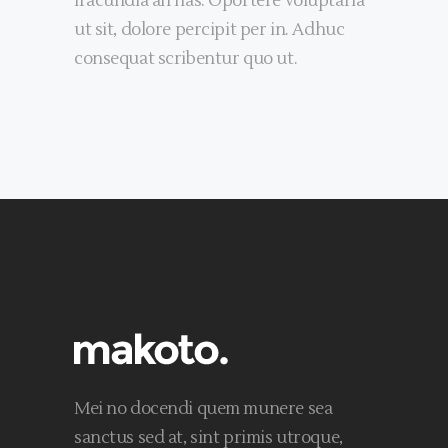
iracundia an has. Oportere voluptaria
ut sit, dolore percipit per in. Adhuc
consequat scribentur quo ut.
Mei no docendi quem munere sea
sanctus sed at, sint primis utroque,