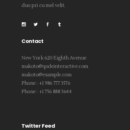
duo pri cu mel velit.
Contact
New York 620 Eighth Avenue
makoto@qodeinteractive.com
makoto@example.com
Phone :
+1 986 777 3576
Phone :
+1 756 888 3644
Twitter Feed