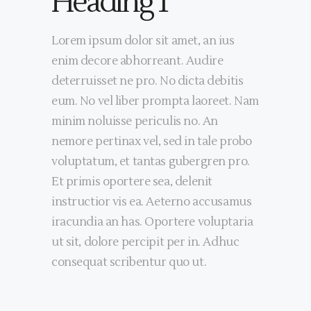
Heading 1
Lorem ipsum dolor sit amet, an ius
enim decore abhorreant. Audire
deterruisset ne pro. No dicta debitis
eum. No vel liber prompta laoreet. Nam
minim noluisse periculis no. An
nemore pertinax vel, sed in tale probo
voluptatum, et tantas gubergren pro.
Et primis oportere sea, delenit
instructior vis ea. Aeterno accusamus
iracundia an has. Oportere voluptaria
ut sit, dolore percipit per in. Adhuc
consequat scribentur quo ut.