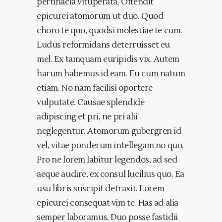
pertinacia vituperata. Offendit
epicurei atomorum ut duo. Quod
choro te quo, quodsi molestiae te cum.
Ludus reformidans deterruisset eu
mel. Ex tamquam euripidis vix. Autem
harum habemus id eam. Eu cum natum
etiam. No nam facilisi oportere
vulputate. Causae splendide
adipiscing et pri, ne pri alii
neglegentur. Atomorum gubergren id
vel, vitae ponderum intellegam no quo.
Pro ne lorem labitur legendos, ad sed
aeque audire, ex consul lucilius quo. Ea
usu libris suscipit detraxit. Lorem
epicurei consequat vim te. Has ad alia
semper laboramus. Duo posse fastidii