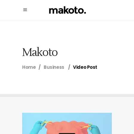
Makoto
Home
/
Business
/
Video Post