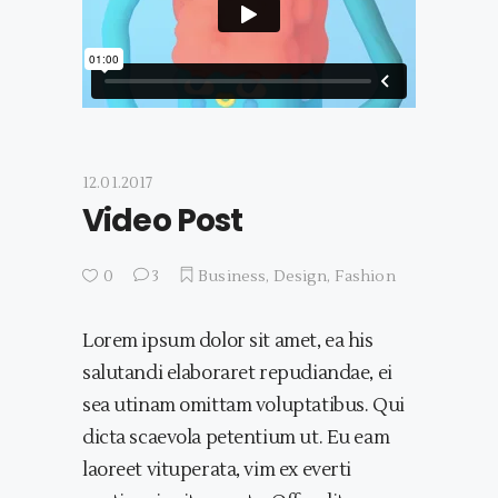
12.01.2017
Video Post
0
3
Business
,
Design
,
Fashion
Lorem ipsum dolor sit amet, ea his
salutandi elaboraret repudiandae, ei
sea utinam omittam voluptatibus. Qui
dicta scaevola petentium ut. Eu eam
laoreet vituperata, vim ex everti