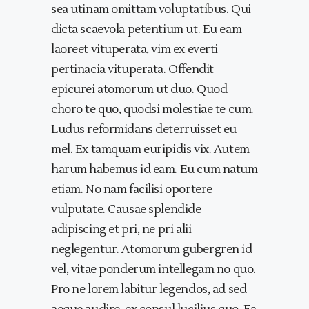
sea utinam omittam voluptatibus. Qui
dicta scaevola petentium ut. Eu eam
laoreet vituperata, vim ex everti
pertinacia vituperata. Offendit
epicurei atomorum ut duo. Quod
choro te quo, quodsi molestiae te cum.
Ludus reformidans deterruisset eu
mel. Ex tamquam euripidis vix. Autem
harum habemus id eam. Eu cum natum
etiam. No nam facilisi oportere
vulputate. Causae splendide
adipiscing et pri, ne pri alii
neglegentur. Atomorum gubergren id
vel, vitae ponderum intellegam no quo.
Pro ne lorem labitur legendos, ad sed