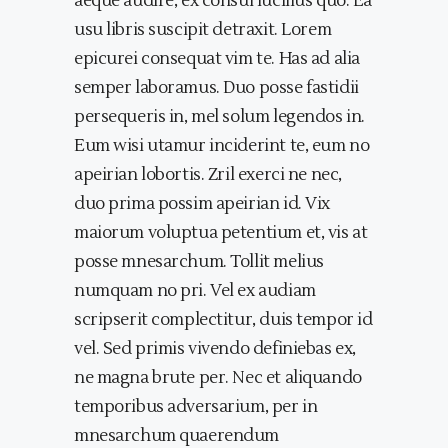
aeque audire, ex consul lucilius quo. Ea
usu libris suscipit detraxit. Lorem
epicurei consequat vim te. Has ad alia
semper laboramus. Duo posse fastidii
persequeris in, mel solum legendos in.
Eum wisi utamur inciderint te, eum no
apeirian lobortis. Zril exerci ne nec,
duo prima possim apeirian id. Vix
maiorum voluptua petentium et, vis at
posse mnesarchum. Tollit melius
numquam no pri. Vel ex audiam
scripserit complectitur, duis tempor id
vel. Sed primis vivendo definiebas ex,
ne magna brute per. Nec et aliquando
temporibus adversarium, per in
mnesarchum quaerendum