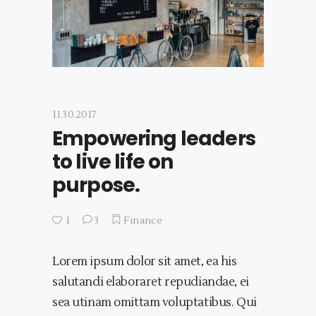
11.30.2017
Empowering leaders
to live life on
purpose.
1
3
Finance
Lorem ipsum dolor sit amet, ea his
salutandi elaboraret repudiandae, ei
sea utinam omittam voluptatibus. Qui