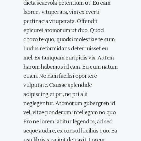
dicta scaevola petentium ut. Eu eam
laoreet vituperata, vim ex everti
pertinacia vituperata. Offendit
epicurei atomorum ut duo. Quod
choro te quo, quodsi molestiae te cum.
Ludus reformidans deterruisset eu
mel. Ex tamquam euripidis vix. Autem
harum habemus id eam. Eu cum natum
etiam. No nam facilisi oportere
vulputate. Causae splendide
adipiscing et pri, ne pri alii
neglegentur. Atomorum gubergren id
vel, vitae ponderum intellegam no quo.
Pro ne lorem labitur legendos, ad sed
aeque audire, ex consul lucilius quo. Ea
usu libris suscipit detraxit. Lorem