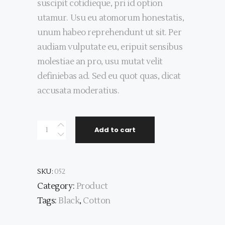
suscipit cotidieque, pri id option
utamur. Usu eu atomorum honestatis,
unum habeo reprehendunt ut sit. Per
audiam vulputate eu, eripuit sensibus
molestiae an pro, usu mutat velit
definiebas ad. Sed eu quot quas, dicat
accusata moderatius.
Black
Add to cart
Handsfree
quantity
SKU:
052
Category:
Product
Tags:
Black
,
Cotton