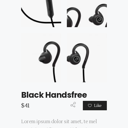
Black Handsfree
$
41
Like
Lorem ipsum dolor sit amet, te mel