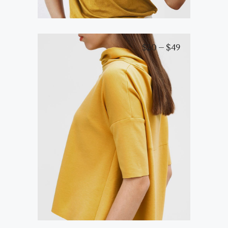
$
20
–
$
49
White T-Shirt
View products