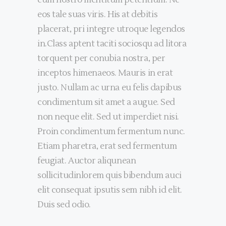
eum nostro mentitum petentium. Ne
eos tale suas viris. His at debitis
placerat, pri integre utroque legendos
in.Class aptent taciti sociosqu ad litora
torquent per conubia nostra, per
inceptos himenaeos. Mauris in erat
justo. Nullam ac urna eu felis dapibus
condimentum sit amet a augue. Sed
non neque elit. Sed ut imperdiet nisi.
Proin condimentum fermentum nunc.
Etiam pharetra, erat sed fermentum
feugiat. Auctor aliqunean
sollicitudinlorem quis bibendum auci
elit consequat ipsutis sem nibh id elit.
Duis sed odio.