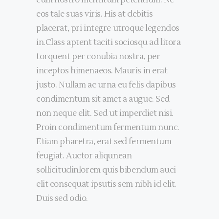
eum nostro mentitum petentium. Ne
eos tale suas viris. His at debitis
placerat, pri integre utroque legendos
in.Class aptent taciti sociosqu ad litora
torquent per conubia nostra, per
inceptos himenaeos. Mauris in erat
justo. Nullam ac urna eu felis dapibus
condimentum sit amet a augue. Sed
non neque elit. Sed ut imperdiet nisi.
Proin condimentum fermentum nunc.
Etiam pharetra, erat sed fermentum
feugiat. Auctor aliqunean
sollicitudinlorem quis bibendum auci
elit consequat ipsutis sem nibh id elit.
Duis sed odio.