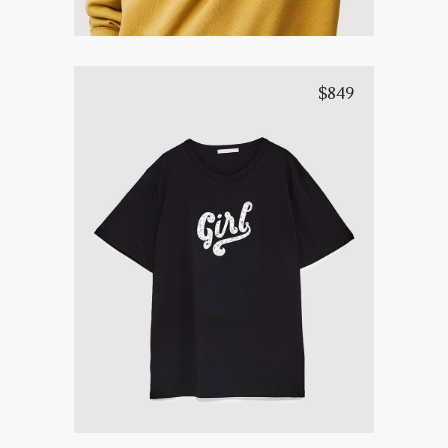
$
849
Black Urban T-Shirt
Add to cart