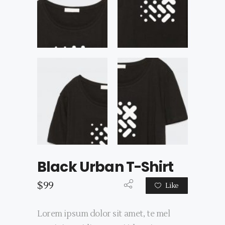
Black Urban T-Shirt
$
99
Like
Lorem ipsum dolor sit amet, te mel